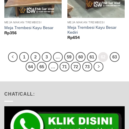
MEJA MAKAN TREMBESI
MEJA MAKAN TREMBESI
Meja Trembesi Kayu Besar
Meja Trembesi Kayu Besar
Kediri
Rp
356
Rp
654
1
2
3
…
59
60
61
62
63
64
65
…
71
72
73
CHAT/CALL: