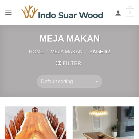
Skip
to
0
content
MEJA MAKAN
HOME
/
MEJA MAKAN
/
PAGE 62
FILTER