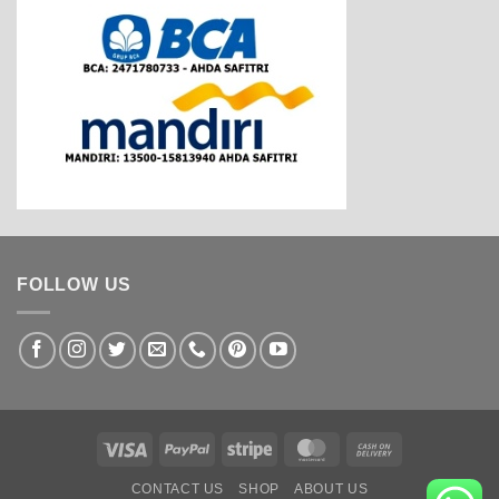
FOLLOW US
Visa
PayPal
Stripe
MasterCard
Cash
On
CONTACT US
SHOP
ABOUT US
Delivery