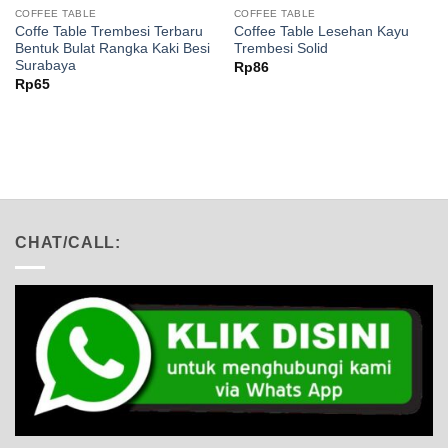
COFFEE TABLE
COFFEE TABLE
Coffe Table Trembesi Terbaru
Coffee Table Lesehan Kayu
Bentuk Bulat Rangka Kaki Besi
Trembesi Solid
Surabaya
Rp
86
Rp
65
CHAT/CALL: