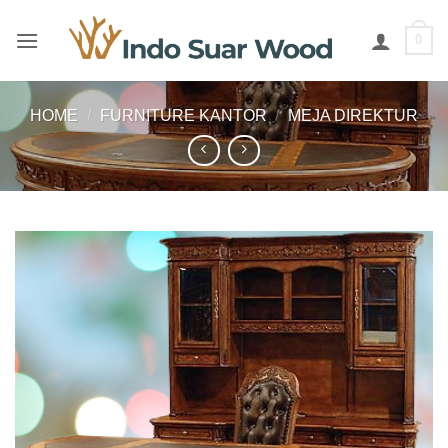
Skip
to
0
content
HOME
/
FURNITURE KANTOR
/
MEJA DIREKTUR