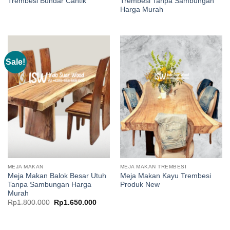
Trembesi Bundar Cantik
Trembesi Tanpa Sambungan
Harga Murah
Sale!
MEJA MAKAN
MEJA MAKAN TREMBESI
Meja Makan Balok Besar Utuh
Meja Makan Kayu Trembesi
Tanpa Sambungan Harga
Produk New
Murah
Original
Current
Rp
1.800.000
Rp
1.650.000
price
price
was:
is:
Rp1.800.000.
Rp1.650.000.