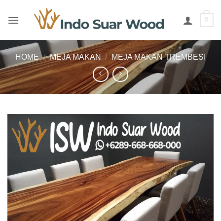
Skip
to
0
content
HOME
/
MEJA MAKAN
/
MEJA MAKAN TREMBESI