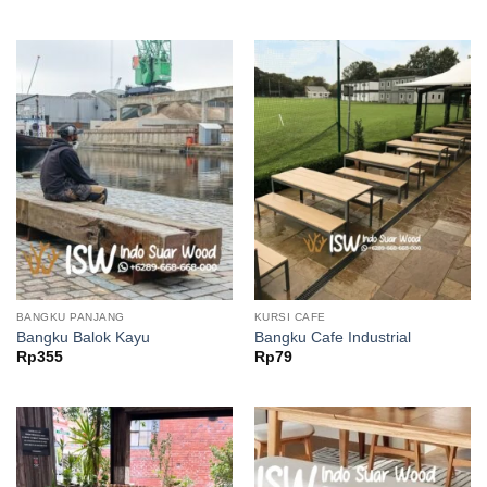
1
out
of
5
BANGKU PANJANG
KURSI CAFE
Bangku Balok Kayu
Bangku Cafe Industrial
Rp
355
Rp
79