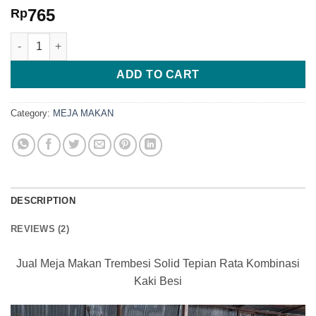
Rated
2
765
Rp
2.5
out
Jual Meja Makan Trembesi Solid Tepian Rata Kombinasi Kaki Be
of 5
based
on
ADD TO CART
customer
ratings
Category:
MEJA MAKAN
DESCRIPTION
REVIEWS (2)
Jual Meja Makan Trembesi Solid Tepian Rata Kombinasi
Kaki Besi