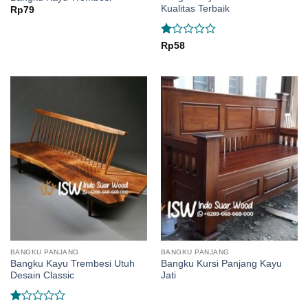
Kualitas Terbaik
Rp
79
Rated
Rp
58
1.15
out
of
5
BANGKU PANJANG
BANGKU PANJANG
Bangku Kayu Trembesi Utuh
Bangku Kursi Panjang Kayu
Desain Classic
Jati