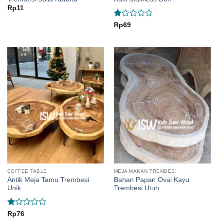
Rp
11
Rated
Rp
69
1.18
out
of
5
COFFEE TABLE
MEJA MAKAN TREMBESI
Antik Meja Tamu Trembesi
Bahan Papan Oval Kayu
Unik
Trembesi Utuh
Rated
Rp
76