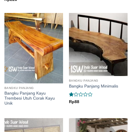
1.41
out
of
5
BANGKU PANJANG
Bangku Panjang Minimalis
BANGKU PANJANG
Bangku Panjang Kayu
Trembesi Utuh Corak Kayu
Rated
Rp
88
Unik
1
out
of
5