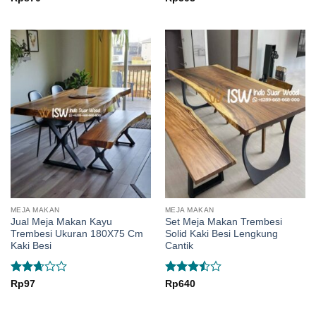
2.5
out of 5
out
of 5
MEJA MAKAN
MEJA MAKAN
Jual Meja Makan Kayu
Set Meja Makan Trembesi
Trembesi Ukuran 180X75 Cm
Solid Kaki Besi Lengkung
Kaki Besi
Cantik
Rated
Rated
Rp
97
Rp
640
2.67
3.5
out
out of
of 5