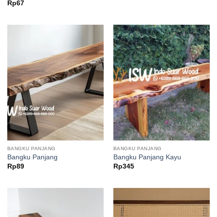
Rated
Rp
67
1.13
out
of
5
BANGKU PANJANG
BANGKU PANJANG
Bangku Panjang
Bangku Panjang Kayu
Rp
89
Rp
345