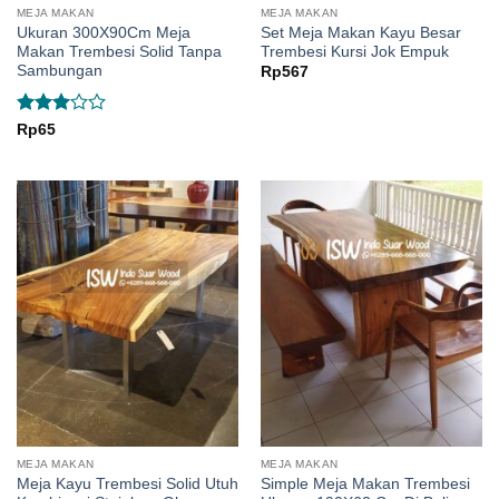
MEJA MAKAN
MEJA MAKAN
Ukuran 300X90Cm Meja
Set Meja Makan Kayu Besar
Makan Trembesi Solid Tanpa
Trembesi Kursi Jok Empuk
Sambungan
Rp
567
Rated
Rp
65
3
out
of 5
MEJA MAKAN
MEJA MAKAN
Meja Kayu Trembesi Solid Utuh
Simple Meja Makan Trembesi