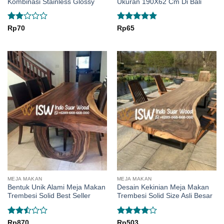
Kombinasi Stainless Glossy
Ukuran 190X62 Cm Di Bali
Rated
Rated
5
Rp
70
Rp
65
2
out of 5
out
of 5
MEJA MAKAN
MEJA MAKAN
Bentuk Unik Alami Meja Makan
Desain Kekinian Meja Makan
Trembesi Solid Best Seller
Trembesi Solid Size Asli Besar
Rated
Rated
4
Rp
870
Rp
503