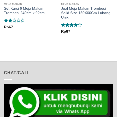
MEJA MAKAN
MEJA MAKAN
Set Kursi 6 Meja Makan
Jual Meja Makan Trembesi
Trembesi 240cm x 92cm
Solid Size 150X60Cm Lubang
Unik
Rated
Rp
67
2.25
Rated
4
Rp
87
out
out of 5
of 5
CHAT/CALL: