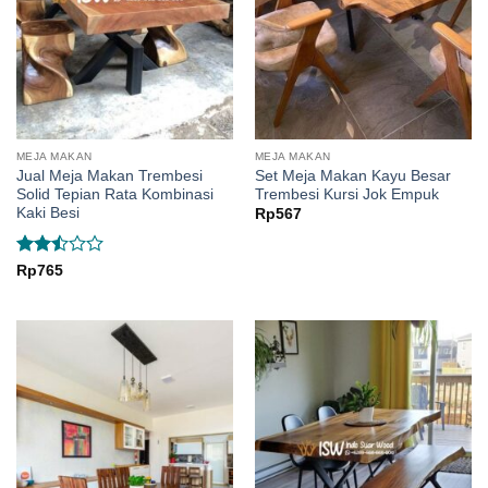
MEJA MAKAN
MEJA MAKAN
Jual Meja Makan Trembesi
Set Meja Makan Kayu Besar
Solid Tepian Rata Kombinasi
Trembesi Kursi Jok Empuk
Kaki Besi
Rp
567
Rated
Rp
765
2.5
out
of 5