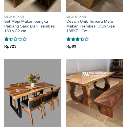
MEJA MAKAN
MEJA MAKAN
Set Meja Makan bangku
Desain Unik Terbaru Meja
Panjang Sandaran Trembesi
Makan Trembesi Utuh Size
180 x 82 cm
188X71 Cm
Rated
Rated
Rp
723
Rp
69
1.5
3.5
out
out
of 5
of
5