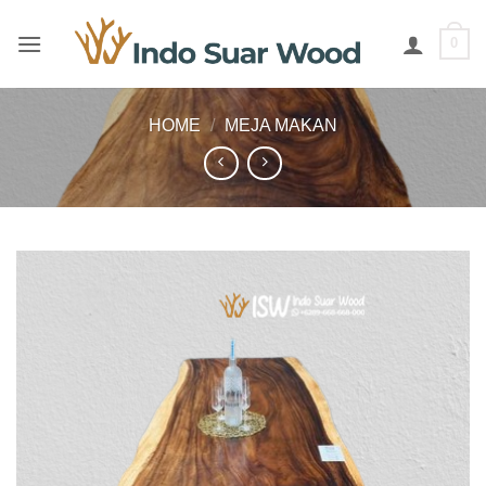
Skip
to
0
content
HOME
/
MEJA MAKAN