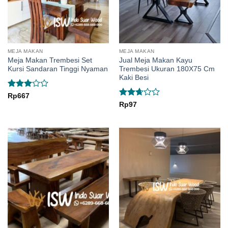
MEJA MAKAN
MEJA MAKAN
Meja Makan Trembesi Set
Jual Meja Makan Kayu
Kursi Sandaran Tinggi Nyaman
Trembesi Ukuran 180X75 Cm
Kaki Besi
Rated
Rp
667
3
out
Rated
Rp
97
of 5
2.67
out of
5