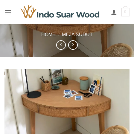
Skip
to
0
content
HOME
/
MEJA SUDUT