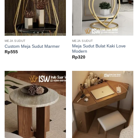
MEJA SUDUT
MEJA SUDUT
Meja Sudut Bulat Kaki Love
Custom Meja Sudut Marmer
Modern
Rp
555
Rp
320