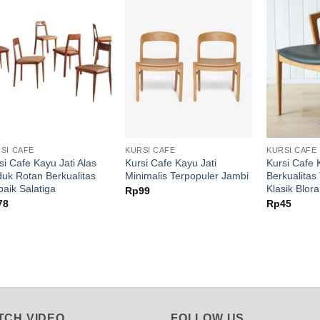
SI CAFE
KURSI CAFE
KURSI CAFE
si Cafe Kayu Jati Alas
Kursi Cafe Kayu Jati
Kursi Cafe 
uk Rotan Berkualitas
Minimalis Terpopuler Jambi
Berkualitas
baik Salatiga
Klasik Blora
Rp
99
78
Rp
45
TCH VIDEO
FOLLOW US