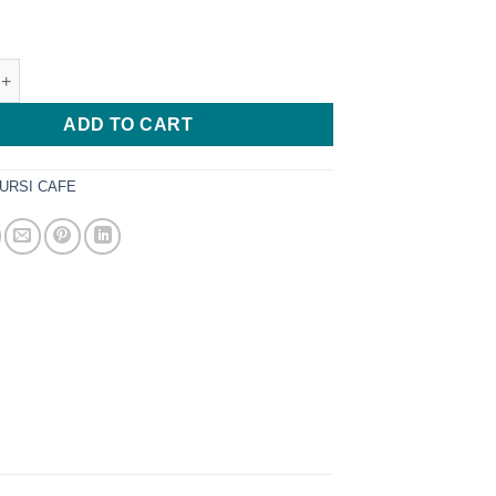
 Kayu Jati Natural Berkualitas Terbaik Pangandaran quantity
ADD TO CART
URSI CAFE