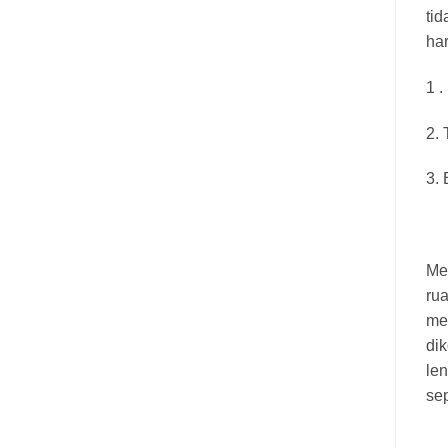
tid
har
1 .
2.
3. 
Men
rua
me
dik
le
se