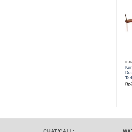
KUR
Kur
Dud
Ter
Rp
CHAT/CALL:
WA