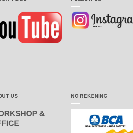
OUT US
NO REKENING
ORKSHOP &
FFICE