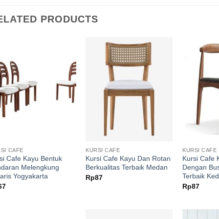
ELATED PRODUCTS
SI CAFE
KURSI CAFE
KURSI CAFE
si Cafe Kayu Bentuk
Kursi Cafe Kayu Dan Rotan
Kursi Cafe 
ndaran Melengkung
Berkualitas Terbaik Medan
Dengan Bus
laris Yogyakarta
Terbaik Kedi
Rp
87
67
Rp
87