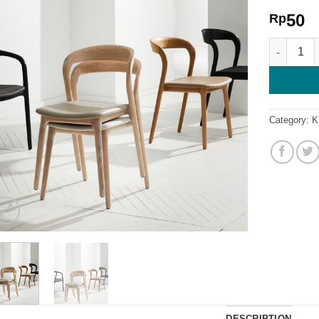
50
Rp
Kursi Cafe
Category:
K
DESCRIPTION