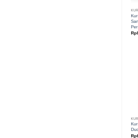
KUR
Kur
San
Per
Rp
KUR
Kur
Du
Rp