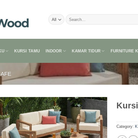
Search
for:
KU
KURSI TAMU
INDOOR
KAMAR TIDUR
FURNITURE 
CAFE
Kurs
Category:
K