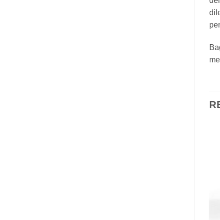
den
di
pe
Ba
me
R