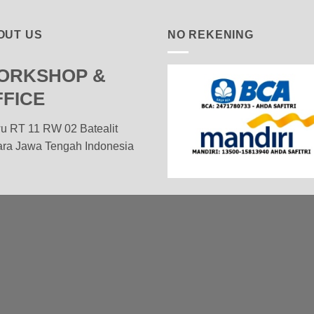
OUT US
NO REKENING
ORKSHOP &
FFICE
u RT 11 RW 02 Batealit
ara Jawa Tengah Indonesia