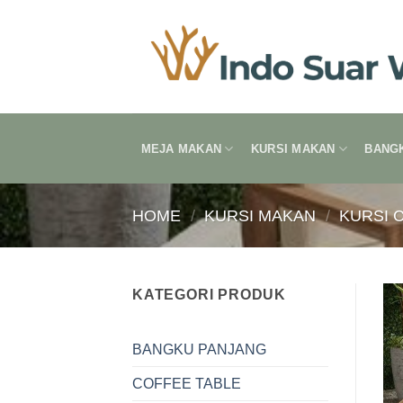
Skip
to
content
MEJA MAKAN
KURSI MAKAN
BANG
HOME
/
KURSI MAKAN
/
KURSI 
KATEGORI PRODUK
BANGKU PANJANG
COFFEE TABLE