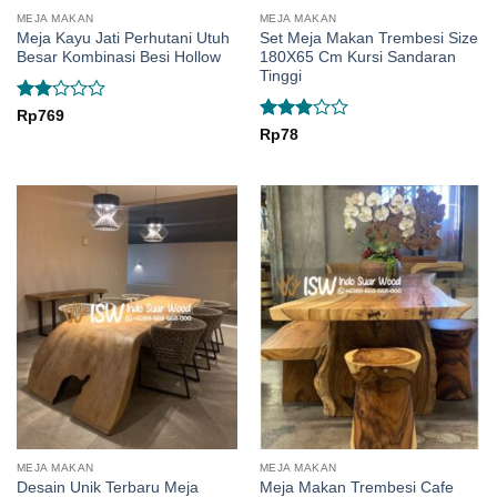
MEJA MAKAN
MEJA MAKAN
Meja Kayu Jati Perhutani Utuh
Set Meja Makan Trembesi Size
Besar Kombinasi Besi Hollow
180X65 Cm Kursi Sandaran
Tinggi
Rated
Rp
769
2
Rated
Rp
78
out
2.92
of 5
out of
5
MEJA MAKAN
MEJA MAKAN
Desain Unik Terbaru Meja
Meja Makan Trembesi Cafe