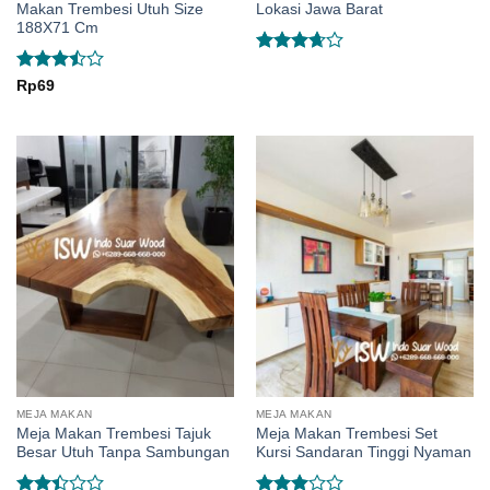
Makan Trembesi Utuh Size
Lokasi Jawa Barat
188X71 Cm
Rated
3.67
out
Rated
Rp
69
of 5
3.5
out
of 5
MEJA MAKAN
MEJA MAKAN
Meja Makan Trembesi Tajuk
Meja Makan Trembesi Set
Besar Utuh Tanpa Sambungan
Kursi Sandaran Tinggi Nyaman