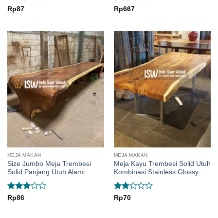
Rated
Rated
Rp
87
Rp
667
2.44
3
out
out
of 5
of 5
MEJA MAKAN
MEJA MAKAN
Size Jumbo Meja Trembesi
Meja Kayu Trembesi Solid Utuh
Solid Panjang Utuh Alami
Kombinasi Stainless Glossy
Rated
Rated
Rp
86
Rp
70
2.83
2
out of
out