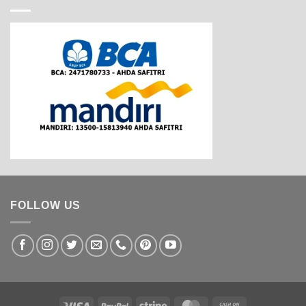
FOLLOW US
Visa
PayPal
Stripe
MasterCard
Cash