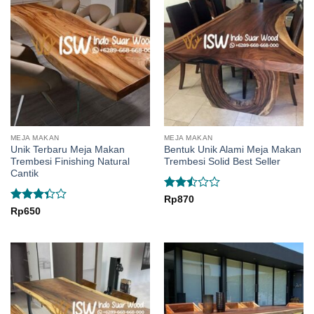
MEJA MAKAN
MEJA MAKAN
Unik Terbaru Meja Makan
Bentuk Unik Alami Meja Makan
Trembesi Finishing Natural
Trembesi Solid Best Seller
Cantik
Rated
Rp
870
2.5
Rated
Rp
650
out
3.33
of 5
out of
5