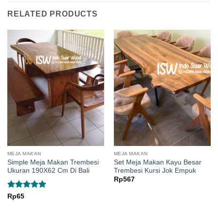
RELATED PRODUCTS
MEJA MAKAN
MEJA MAKAN
Simple Meja Makan Trembesi
Set Meja Makan Kayu Besar
Ukuran 190X62 Cm Di Bali
Trembesi Kursi Jok Empuk
Rp
567
Rated
5
Rp
65
out of 5