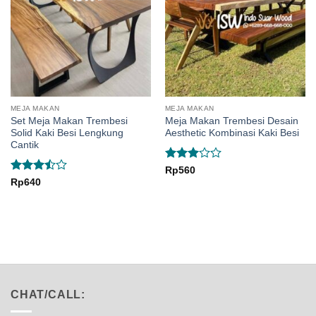
MEJA MAKAN
MEJA MAKAN
Set Meja Makan Trembesi
Meja Makan Trembesi Desain
Solid Kaki Besi Lengkung
Aesthetic Kombinasi Kaki Besi
Cantik
Rated
Rp
560
3
out
Rated
Rp
640
of 5
3.5
out
of 5
CHAT/CALL: