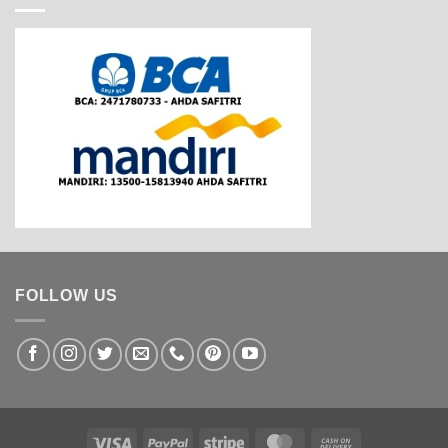
FOLLOW US
Visa
PayPal
Stripe
MasterCard
Cash