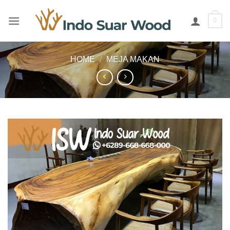
Skip
to
0
content
HOME
/
MEJA MAKAN