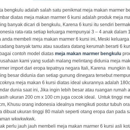
ta bengkulu adalah salah satu penikmat meja makan marmer be
mbar diatas meja makan marmer 6 kursi adalah produk meja mak
ing banyak dicari di bengkulu, Karena 6 kursi itu sendiri berm
donesia rata-rata setiap keluarga mempunyai 3 – 4 anak dalam
a anda membeli meja makan marmer 6 kursi ini, Meski keluarga
kadang banyak tamu atau saudara datang kerumah berarti 6 kur
bagai contoh model diatas
meja makan marmer bengkulu
prod
rusahaan kami yang sudah malang melintang didunia meja maka
mer import dari eropa tepatnya negara Itali, Karena mungkin i
ling besar didunia dan setiap gunung dinegara tersebut memp
coknya meja makan 6 kursi diatas ideal ukurannya adalah 180
ndar dunia saat ini, Jika ingin lebih besar atau ruangan ruma
asih ukuran 200 cm x 100 cm juga cocok ideal. Untuk tinggi m
cm, Khusu orang indonesia idealnya mengikuti postur tubuh or
a dibuat ukuran tinggi 80 malah seperti otang eropa dan pada 
aman wkwkwkwk.
ak perlu jauh jauh membeli meja makan marmer 6 kursi asli ko