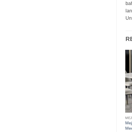
ba
lan
Un
R
MEJ
Me
Med