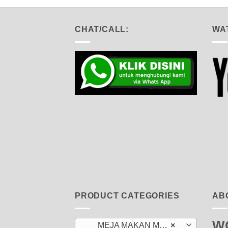
CHAT/CALL:
WA
PRODUCT CATEGORIES
AB
W
MEJA MAKAN MARMER 6 KURSI
×