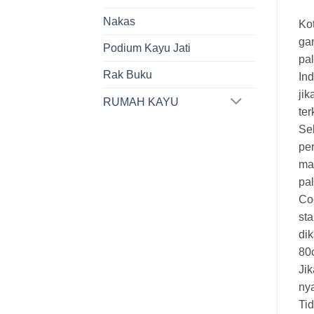
Nakas
Ko
ga
Podium Kayu Jati
pal
Rak Buku
In
jik
RUMAH KAYU
ter
Se
pe
mar
pa
Co
sta
dik
80
Jik
ny
Tid