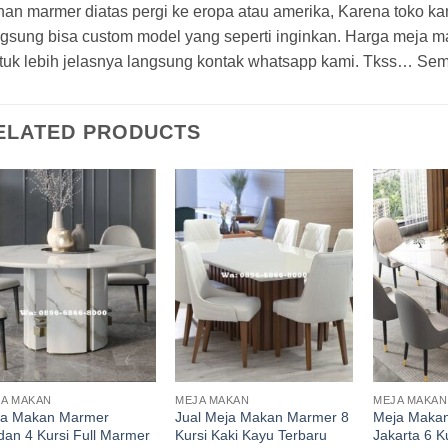
han marmer diatas pergi ke eropa atau amerika, Karena toko k
gsung bisa custom model yang seperti inginkan. Harga meja mak
tuk lebih jelasnya langsung kontak whatsapp kami. Tkss… Se
ELATED PRODUCTS
A MAKAN
MEJA MAKAN
MEJA MAKA
ja Makan Marmer
Jual Meja Makan Marmer 8
Meja Maka
an 4 Kursi Full Marmer
Kursi Kaki Kayu Terbaru
Jakarta 6 