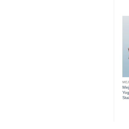
ME
Me
Yog
Sta