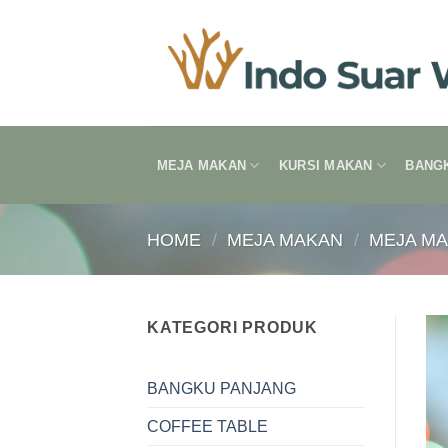
Skip
to
content
MEJA MAKAN
KURSI MAKAN
BANG
HOME
/
MEJA MAKAN
/
MEJA M
KATEGORI PRODUK
BANGKU PANJANG
COFFEE TABLE