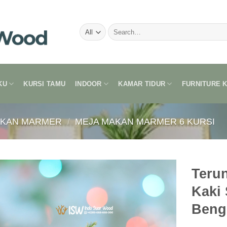
Search
for:
KU
KURSI TAMU
INDOOR
KAMAR TIDUR
FURNITURE 
AKAN MARMER
/
MEJA MAKAN MARMER 6 KURSI
Teru
Kaki 
Beng