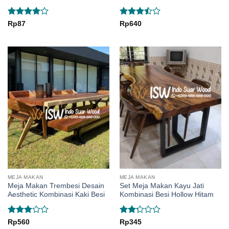
Rated
4
Rated
Rp
87
Rp
640
out of 5
3.5
out
of 5
MEJA MAKAN
MEJA MAKAN
Meja Makan Trembesi Desain
Set Meja Makan Kayu Jati
Aesthetic Kombinasi Kaki Besi
Kombinasi Besi Hollow Hitam
Rated
Rated
Rp
560
Rp
345