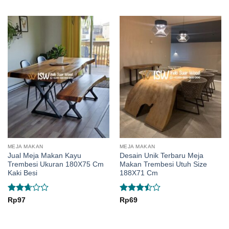
3
out
2.25
of 5
out
of 5
MEJA MAKAN
MEJA MAKAN
Jual Meja Makan Kayu
Desain Unik Terbaru Meja
Trembesi Ukuran 180X75 Cm
Makan Trembesi Utuh Size
Kaki Besi
188X71 Cm
Rated
Rated
Rp
97
Rp
69
2.67
3.5
out
out of
of 5
5