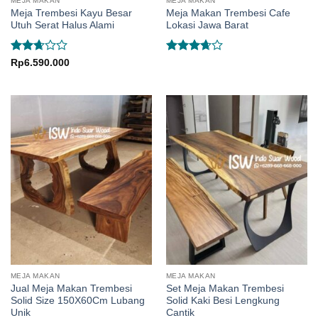
MEJA MAKAN
MEJA MAKAN
Meja Trembesi Kayu Besar
Meja Makan Trembesi Cafe
Utuh Serat Halus Alami
Lokasi Jawa Barat
Rated
Rated
Rp
6.590.000
2.67
3.67
out
out of
of 5
5
MEJA MAKAN
MEJA MAKAN
Jual Meja Makan Trembesi
Set Meja Makan Trembesi
Solid Size 150X60Cm Lubang
Solid Kaki Besi Lengkung
Unik
Cantik