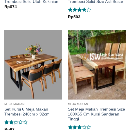
Trembesi Solid Utuh Kekinian
Trembesi Solid Size Asli Besar
Rp
674
Rated
4
Rp
503
out of 5
MEJA MAKAN
MEJA MAKAN
Set Kursi 6 Meja Makan
Set Meja Makan Trembesi Size
Trembesi 240cm x 92cm
180X65 Cm Kursi Sandaran
Tinggi
Rated
Rp
67