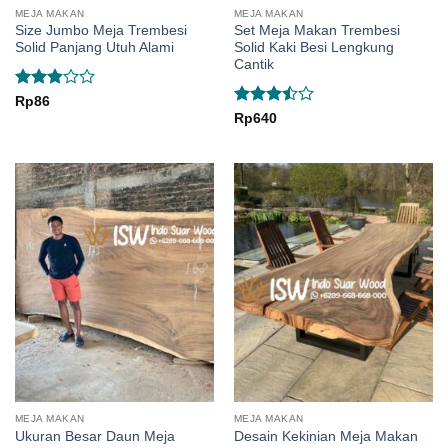
MEJA MAKAN
MEJA MAKAN
Size Jumbo Meja Trembesi
Set Meja Makan Trembesi
Solid Panjang Utuh Alami
Solid Kaki Besi Lengkung
Cantik
Rated
Rp
86
2.83
Rated
Rp
640
out of
3.5
out
5
of 5
MEJA MAKAN
MEJA MAKAN
Ukuran Besar Daun Meja
Desain Kekinian Meja Makan