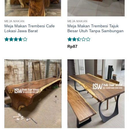
MEJA MAKAN
MEJA MAKAN
Meja Makan Trembesi Cafe
Meja Makan Trembesi Tajuk
Lokasi Jawa Barat
Besar Utuh Tanpa Sambungan
Rated
Rated
Rp
87
3.67
out
2.44
of 5
out
of 5